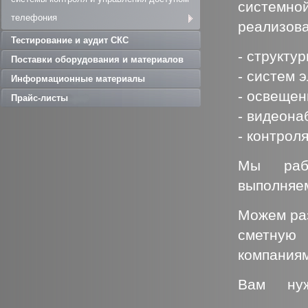
системн
телефония
реализова
Тестирование и аудит СКС
- структу
Поставки оборудования и материалов
- систем 
Информационные материалы
- освещен
Прайс-листы
- видеона
- контрол
Мы рабо
выполняе
Можем раз
сметную
компания
Вам нуж
бесперебо