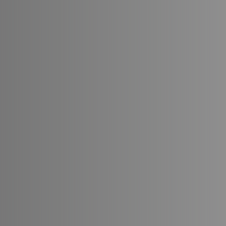
Мы не то
телеком
видеонабл
С ува